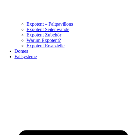
Expotent – Faltpavillons
Expotent Seitenwände
Expotent Zubehör
Warum Expotent?
Expotent Ersatzteile
Domes
Faltsysteme