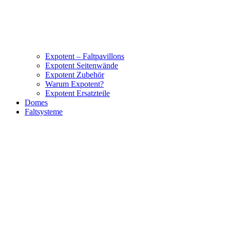
Expotent – Faltpavillons
Expotent Seitenwände
Expotent Zubehör
Warum Expotent?
Expotent Ersatzteile
Domes
Faltsysteme